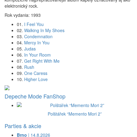
elektronický rock.
Rok vydania: 1993
01.
I Feel You
02.
Walking In My Shoes
03.
Condemnation
04.
Mercy In You
05.
Judas
06.
In Your Room
07.
Get Right With Me
08.
Rush
09.
One Caress
10.
Higher Love
Depeche Mode FanShop
Polštářek “Memento Mori 2”
Parties & akcie
Brno
| 14.8.2026