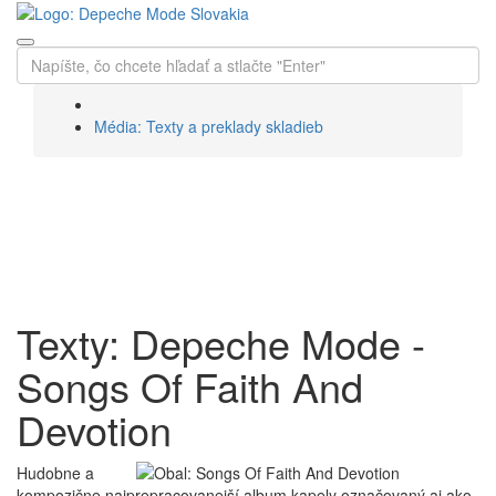
Média: Texty a preklady skladieb
Texty a preklady
skladieb
Texty: Depeche Mode -
Songs Of Faith And
Devotion
Hudobne a
kompozične najprepracovanejší album kapely označovaný aj ako