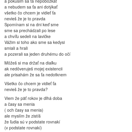
a pokúsim sa ťa nepobozkať
a nebudem sa ťa ani dotýkať
všetko čo chcem je vidieť ťa
nevieš že je to pravda
Spomínam si na dni keď sme
sme sa prechádzali po lese
a chvíľu sedeli na lavičke
Vážim si toho ako sme sa kedysi
smiali a hrali
a pozerali sa jeden druhému do očí
Môžeš si ma držať na diaľku
ak nedôveruješ mojej existencii
ale prisahám že sa ťa nedotknem
Všetko čo chcem je vidieť ťa
nevieš že je to pravda?
Viem že päť rokov je dlhá doba
a časy sa menia
( och časy sa menia)
ale myslím že zistíš
že ľudia sú v podstate rovnakí
(v podstate rovnakí)