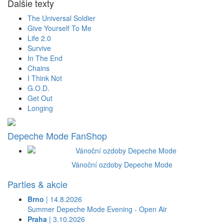
Ďalšie texty
The Universal Soldier
Give Yourself To Me
Life 2.0
Survive
In The End
Chains
I Think Not
G.O.D.
Get Out
Longing
Depeche Mode FanShop
Vánoční ozdoby Depeche Mode
Parties & akcie
Brno
| 14.8.2026
Summer Depeche Mode Evening - Open Air
Praha
| 3.10.2026