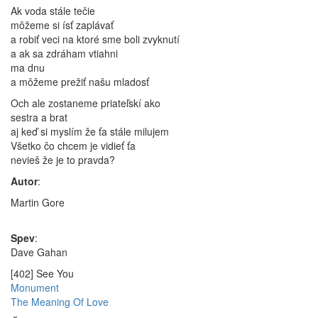
Ak voda stále tečie
môžeme si ísť zaplávať
a robiť veci na ktoré sme boli zvyknutí
a ak sa zdráham vtiahni
ma dnu
a môžeme prežiť našu mladosť
Och ale zostaneme priateľskí ako
sestra a brat
aj keď si myslím že ťa stále milujem
Všetko čo chcem je vidieť ťa
nevieš že je to pravda?
Autor
:
Martin Gore
Spev
:
Dave Gahan
[402] See You
Monument
The Meaning Of Love