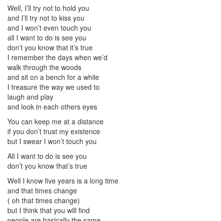
Well, I’ll try not to hold you
and I’ll try not to kiss you
and I won’t even touch you
all I want to do is see you
don’t you know that it’s true
I remember the days when we’d
walk through the woods
and sit on a bench for a while
I treasure the way we used to
laugh and play
and look in each others eyes
You can keep me at a distance
if you don’t trust my existence
but I swear I won’t touch you
All I want to do is see you
don’t you know that’s true
Well I know five years is a long time
and that times change
( oh that times change)
but I think that you will find
people are basically the same