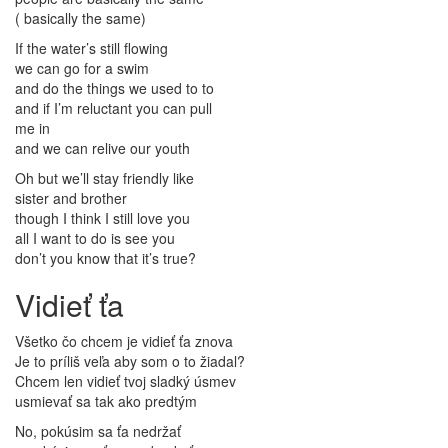
( basically the same)
If the water’s still flowing
we can go for a swim
and do the things we used to to
and if I’m reluctant you can pull
me in
and we can relive our youth
Oh but we’ll stay friendly like
sister and brother
though I think I still love you
all I want to do is see you
don’t you know that it’s true?
Vidieť ťa
Všetko čo chcem je vidieť ťa znova
Je to príliš veľa aby som o to žiadal?
Chcem len vidieť tvoj sladký úsmev
usmievať sa tak ako predtým
No, pokúsim sa ťa nedržať