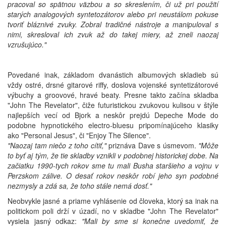
pracoval so spätnou väzbou a so skreslením, či už pri použití
starých analogových syntetozátorov alebo pri neustálom pokuse
tvoriť bláznivé zvuky. Zobral tradičné nástroje a manipuloval s
nimi, skresloval ich zvuk až do takej miery, až zneli naozaj
vzrušujúco."
Povedané inak, základom dvanástich albumových skladieb sú
vždy ostré, drsné gitarové riffy, doslova vojenské syntetizátorové
výbuchy a groovové, hravé beaty. Presne takto začína skladba
"John The Revelator", čiže futuristickou zvukovou kulisou v štýle
najlepších vecí od Bjork a neskôr prejdú Depeche Mode do
podobne hypnotického electro-bluesu pripomínajúceho klasiky
ako "Personal Jesus", či "Enjoy The Silence".
"Naozaj tam niečo z toho cítiť,"
priznáva Dave s úsmevom.
"Môže
to byť aj tým, že tie skladby vznikli v podobnej historickej dobe. Na
začiatku 1990-tych rokov sme tu mali Busha staršieho a vojnu v
Perzskom zálive. O desať rokov neskôr robí jeho syn podobné
nezmysly a zdá sa, že toho stále nemá dosť."
Neobvykle jasné a priame vyhlásenie od človeka, ktorý sa inak na
politickom poli drží v úzadí, no v skladbe "John The Revelator"
vysiela jasný odkaz:
"Mali by sme si konečne uvedomiť, že