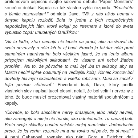
prelomovom úspechu svojho sólového debutu "Paper Monsters"
konečne dočkal. Kapela sa tak vlastne vyhla rozpadu.
"Prestaňte
s týmito nezmyslami,"
odmieta Dave.
"Nik z nás nikdy nemal v
úmysle kapelu rozložiť. Bola to jedna z tých nespočetných
nepodložených fám, ktoré kolujú po internete a ktoré do sveta
vypustilo zopár unudených fanúšikov."
"Sú to ľudia, ktorí nemajú nič lepšie na práci, ako rozširovať do
sveta nezmysly a ešte ich to aj baví. Pravda je takáto: ešte pred
samotným nahrávaním bolo všetkým jasné, že na tento album
prispejem niekoľkými skladbami, čo vlastne ani nebol žiaden
problém. Ani to, že pôvodne to mali byť iba tri skladby, aby sa
Martin necítil úplne odsunutý na vedľajšiu koľaj. Koniec koncov bol
dovtedy hlavným skladateľom a všetko robil sám. Musí sa začať z
tejto pozície sťahovať."
Povedané inak, Dave, ktorý podľa
vlastných slov napísal tucet piesní, netají, že bol veľmi nervózny z
toho, že bude musieť prezentovať vlastný materiál spoluhráčom z
kapely.
"Človeče, to bolo absolútne nervy drásajúce, lebo nikdy nevieš,
ako zareagujú a nie je nič horšie, ako odmietnutie. To naozaj bolí.
Preto svoje skladby pustím najskôr mojej manželke. Jednoducho
preto, že jej verím, rozumie mi a na rovinu mi povie, čo si myslí."
A pani Gahanová, rovnako ako páni Gore a Fletcher, dali