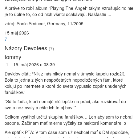
A práve to robí album "Playing The Angel" takým vzrušujúcim: nie
je to úplne to, čo od nich všetci očakávajú. Našťastie ...
zdroj: Sonic Seducer, Germany, 11/2005
15
máj
2026
7
Názory Devotees
(7)
tommy
1
15. máj 2026 o 08:39
Davidov citát: “Nik z nás nikdy nemal v úmysle kapelu rozložiť.
Bola to jedna z tých nespočetných nepodložených fám, ktoré
kolujú po internete a ktoré do sveta vypustilo zopár unudených
fanúšikov.”
“Sú to ľudia, ktorí nemajú nič lepšie na práci, ako rozširovať do
sveta nezmysly a ešte ich to aj baví.”
Celkom vystihol určitú skupinu fanúšikov… Len aby som to nebral
osobne. Začínam mať mierne výčitky za niektoré komentáre. :(
Ale späť k PTA: V tom čase som už nechcel mať s DM spoločné,