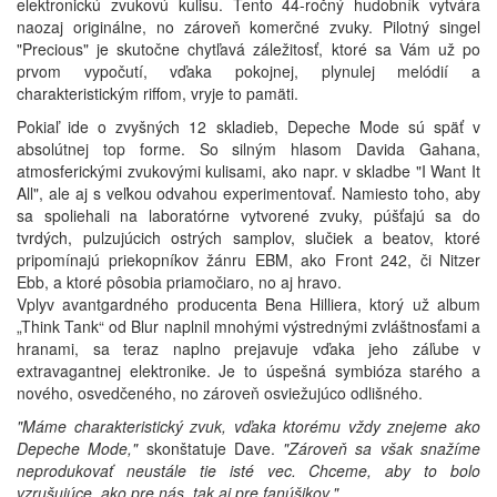
elektronickú zvukovú kulisu. Tento 44-ročný hudobník vytvára
naozaj originálne, no zároveň komerčné zvuky. Pilotný singel
"Precious" je skutočne chytľavá záležitosť, ktoré sa Vám už po
prvom vypočutí, vďaka pokojnej, plynulej melódií a
charakteristickým riffom, vryje to pamäti.
Pokiaľ ide o zvyšných 12 skladieb, Depeche Mode sú späť v
absolútnej top forme. So silným hlasom Davida Gahana,
atmosferickými zvukovými kulisami, ako napr. v skladbe "I Want It
All", ale aj s veľkou odvahou experimentovať. Namiesto toho, aby
sa spoliehali na laboratórne vytvorené zvuky, púšťajú sa do
tvrdých, pulzujúcich ostrých samplov, slučiek a beatov, ktoré
pripomínajú priekopníkov žánru EBM, ako Front 242, či Nitzer
Ebb, a ktoré pôsobia priamočiaro, no aj hravo.
Vplyv avantgardného producenta Bena Hilliera, ktorý už album
„Think Tank“ od Blur naplnil mnohými výstrednými zvláštnosťami a
hranami, sa teraz naplno prejavuje vďaka jeho záľube v
extravagantnej elektronike. Je to úspešná symbióza starého a
nového, osvedčeného, no zároveň osviežujúco odlišného.
"Máme charakteristický zvuk, vďaka ktorému vždy znejeme ako
Depeche Mode,"
skonštatuje Dave.
"Zároveň sa však snažíme
neprodukovať neustále tie isté vec. Chceme, aby to bolo
vzrušujúce, ako pre nás, tak aj pre fanúšikov."