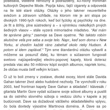
posedáva, viditeľne nervózny a podráždený, 43-ročný frontman
kultových Depeche Mode. Popíja kávu, fajčí cigarety a odpovedá
na tie isté staré otázky. Otázky o jeho takmer neuveriteľne
sviežom a zdravom vzhľade, na ktorom nie je ani stopa po
divokých 1990-tych rokoch, keď bol fyzicky aj psychicky na dne.
Je fit a štíhly, plne sústredený a – s výnimkou niekoľkých prvých
šedivých vlasov – stále vyzerá mimoriadne mladistvo.
"Asi mám
tie správne gény,"
zasmeje sa Dave opatrne.
"No takisto robím
skutočne veľa pre seba a svoje telo. Napr., keď som doma v New
Yorku, si chodím každé ráno zabehať okolo rieky Hudson. A
potom si idem zaplávať."
Tým sme štandardnú otázku vybavili a
môžeme sa posunúť ďalej, ku témam o súčasnom fungovali
svetovo najúspešnejšej electro-popovej kapely, ktorá doteraz
predala viac ako 50 miliónov kópií svojich albumov, napriek tomu,
že občas musia čeliť veľkým krízam.
Či už to boli zmeny v zostave, divoké excey, ktoré stále Davida
Gahan takmer život alebo hudobné nezhody. Tie vyvrcholili v roku
2003, keď frontman kapely Dave Gahan a skladateľ / klávesák /
gitarista Martin Gore vydali súčasne svoje sólové albumy a pustili
sa do ostrého slovného súboja o vedúcu úlohu v kapele a jej
budúcnosti. Dave sa dožadoval väčšieho skladateľského vplyvu,
čo bola dovtedy výsostne Martinova doména. A Dave sa po