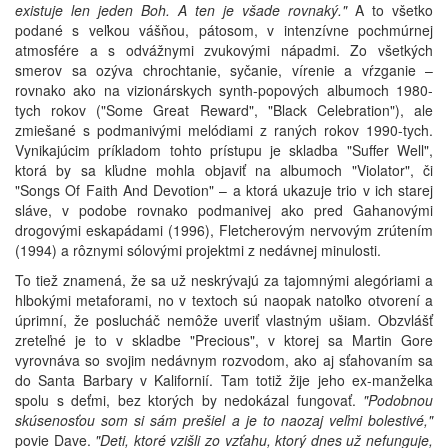
existuje len jeden Boh. A ten je všade rovnaký."
A to všetko
podané s veľkou vášňou, pátosom, v intenzívne pochmúrnej
atmosfére a s odvážnymi zvukovými nápadmi. Zo všetkých
smerov sa ozýva chrochtanie, syčanie, vírenie a vŕzganie –
rovnako ako na vizionárskych synth-popových albumoch 1980-
tych rokov ("Some Great Reward", "Black Celebration"), ale
zmiešané s podmanivými melódiami z raných rokov 1990-tych.
Vynikajúcim príkladom tohto prístupu je skladba "Suffer Well",
ktorá by sa kľudne mohla objaviť na albumoch "Violator", či
"Songs Of Faith And Devotion" – a ktorá ukazuje trio v ich starej
sláve, v podobe rovnako podmanivej ako pred Gahanovými
drogovými eskapádami (1996), Fletcherovým nervovým zrútením
(1994) a rôznymi sólovými projektmi z nedávnej minulosti.
To tiež znamená, že sa už neskrývajú za tajomnými alegóriami a
hlbokými metaforami, no v textoch sú naopak natoľko otvorení a
úprimní, že poslucháč nemôže uveriť vlastným ušiam. Obzvlášť
zreteľné je to v skladbe "Precious", v ktorej sa Martin Gore
vyrovnáva so svojim nedávnym rozvodom, ako aj sťahovaním sa
do Santa Barbary v Kalifornií. Tam totiž žije jeho ex-manželka
spolu s deťmi, bez ktorých by nedokázal fungovať.
"Podobnou
skúsenosťou som si sám prešiel a je to naozaj veľmi bolestivé,"
povie Dave.
"Deti, ktoré vzišli zo vzťahu, ktorý dnes už nefunguje,