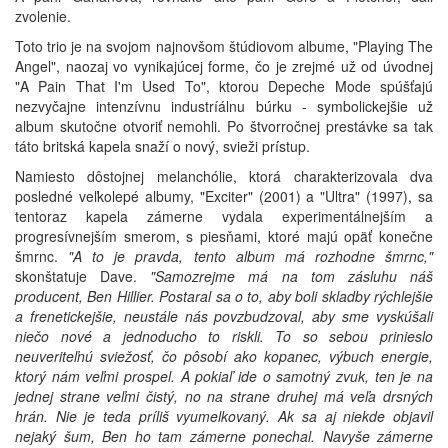
zvolenie.
Toto trio je na svojom najnovšom štúdiovom albume, "Playing The
Angel", naozaj vo vynikajúcej forme, čo je zrejmé už od úvodnej
"A Pain That I'm Used To", ktorou Depeche Mode spúšťajú
nezvyčajne intenzívnu industríálnu búrku - symbolickejšie už
album skutočne otvoriť nemohli. Po štvorročnej prestávke sa tak
táto britská kapela snaží o nový, svieži prístup.
Namiesto dôstojnej melanchólie, ktorá charakterizovala dva
posledné veľkolepé albumy, "Exciter" (2001) a "Ultra" (1997), sa
tentoraz kapela zámerne vydala experimentálnejším a
progresívnejším smerom, s piesňami, ktoré majú opäť konečne
šmrnc.
"A to je pravda, tento album má rozhodne šmrnc,"
skonštatuje Dave.
"Samozrejme má na tom zásluhu náš
producent, Ben Hillier. Postaral sa o to, aby boli skladby rýchlejšie
a frenetickejšie, neustále nás povzbudzoval, aby sme vyskúšali
niečo nové a jednoducho to riskli. To so sebou prinieslo
neuveriteľnú sviežosť, čo pôsobí ako kopanec, výbuch energie,
ktorý nám veľmi prospel. A pokiaľ ide o samotný zvuk, ten je na
jednej strane veľmi čistý, no na strane druhej má veľa drsných
hrán. Nie je teda príliš vyumelkovaný. Ak sa aj niekde objavil
nejaký šum, Ben ho tam zámerne ponechal. Navyše zámerne