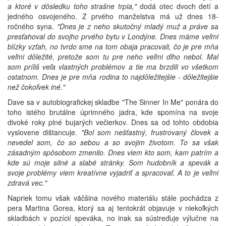
a ktoré v dôsledku toho strašne trpia,"
dodá otec dvoch detí a
jedného osvojeného. Z prvého manželstva má už dnes 18-
ročného syna.
"Dnes je z neho skutočný mladý muž a práve sa
presťahoval do svojho prvého bytu v Londýne. Dnes máme veľmi
blízky vzťah, no tvrdo sme na tom obaja pracovali, čo je pre mňa
veľmi dôležité, pretože som tu pre neho veľmi dlho nebol. Mal
som príliš veľa vlastných problémov a tie ma brzdili vo všetkom
ostatnom. Dnes je pre mňa rodina to najdôležitejšie - dôležitejšie
než čokoľvek iné."
Dave sa v autobiografickej skladbe "The Sinner In Me" ponára do
toho istého brutálne úprimného jadra, kde spomína na svoje
divoké roky plné bujarých večierkov. Dnes sa od tohto obdobia
vyslovene dištancuje.
"Bol som nešťastný, frustrovaný človek a
nevedel som, čo so sebou a so svojim životom. To sa však
zásadným spôsobom zmenilo. Dnes viem kto som, kam patrím a
kde sú moje silné a slabé stránky. Som hudobník a spevák a
svoje problémy viem kreatívne vyjadriť a spracovať. A to je veľmi
zdravá vec."
Napriek tomu však väčšina nového materiálu stále pochádza z
pera Martina Gorea, ktorý sa aj tentokrát objavuje v niekoľkých
skladbách v pozícií speváka, no inak sa sústreďuje výlučne na