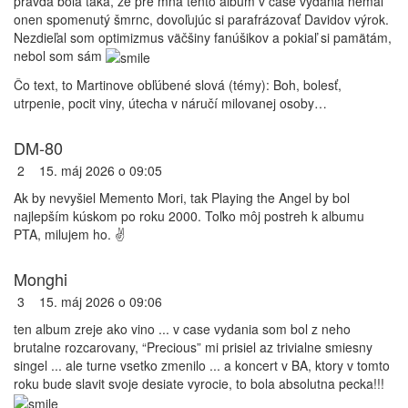
pravda bola taká, že pre mňa tento album v čase vydania nemal
onen spomenutý šmrnc, dovoľujúc si parafrázovať Davidov výrok.
Nezdieľal som optimizmus väčšiny fanúšikov a pokiaľ si pamätám,
nebol som sám
Čo text, to Martinove obľúbené slová (témy): Boh, bolesť,
utrpenie, pocit viny, útecha v náručí milovanej osoby…
DM-80
2
15. máj 2026 o 09:05
Ak by nevyšiel Memento Mori, tak Playing the Angel by bol
najlepším kúskom po roku 2000. Toľko môj postreh k albumu
PTA, milujem ho. ✌️
Monghi
3
15. máj 2026 o 09:06
ten album zreje ako vino ... v case vydania som bol z neho
brutalne rozcarovany, “Precious” mi prisiel az trivialne smiesny
singel ... ale turne vsetko zmenilo ... a koncert v BA, ktory v tomto
roku bude slavit svoje desiate vyrocie, to bola absolutna pecka!!!