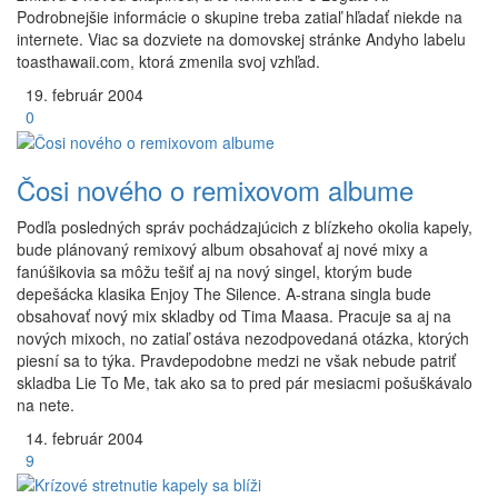
Podrobnejšie informácie o skupine treba zatiaľ hľadať niekde na
internete. Viac sa dozviete na domovskej stránke Andyho labelu
toasthawaii.com, ktorá zmenila svoj vzhľad.
19.
február
2004
0
Čosi nového o remixovom albume
Podľa posledných správ pochádzajúcich z blízkeho okolia kapely,
bude plánovaný remixový album obsahovať aj nové mixy a
fanúšikovia sa môžu tešiť aj na nový singel, ktorým bude
depešácka klasika Enjoy The Silence. A-strana singla bude
obsahovať nový mix skladby od Tima Maasa. Pracuje sa aj na
nových mixoch, no zatiaľ ostáva nezodpovedaná otázka, ktorých
piesní sa to týka. Pravdepodobne medzi ne však nebude patriť
skladba Lie To Me, tak ako sa to pred pár mesiacmi pošuškávalo
na nete.
14.
február
2004
9