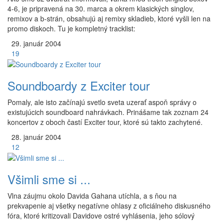
4-6, je pripravená na 30. marca a okrem klasických singlov,
remixov a b-strán, obsahujú aj remixy skladieb, ktoré vyšli len na
promo diskoch. Tu je kompletný tracklist:
29.
január
2004
19
Soundboardy z Exciter tour
Pomaly, ale isto začínajú svetlo sveta uzerať aspoň správy o
existujúcich soundboard nahrávkach. Prinášame tak zoznam 24
koncertov z oboch častí Exciter tour, ktoré sú takto zachytené.
28.
január
2004
12
Všimli sme si ...
Vlna záujmu okolo Davida Gahana utíchla, a s ňou na
prekvapenie aj všetky negatívne ohlasy z oficiálneho diskusného
fóra, ktoré kritizovali Davidove ostré vyhlásenia, jeho sólový