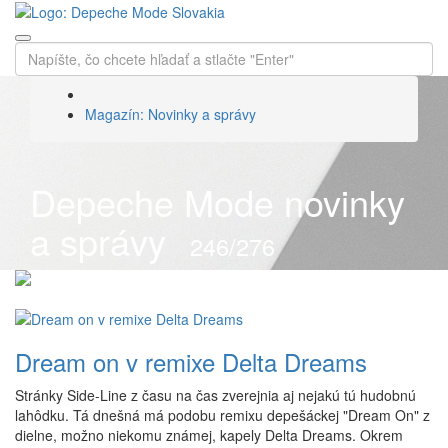
Magazín: Novinky a správy
Depeche Mode novinky
a správy
246/276
Dream on v remixe Delta Dreams
Stránky Side-Line z času na čas zverejnia aj nejakú tú hudobnú
lahôdku. Tá dnešná má podobu remixu depešáckej "Dream On" z
dielne, možno niekomu známej, kapely Delta Dreams. Okrem