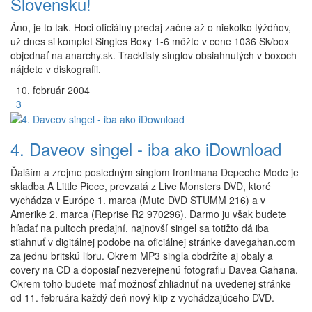
Slovensku!
Áno, je to tak. Hoci oficiálny predaj začne až o niekoľko týždňov,
už dnes si komplet Singles Boxy 1-6 môžte v cene 1036 Sk/box
objednať na anarchy.sk. Tracklisty singlov obsiahnutých v boxoch
nájdete v diskografii.
10.
február
2004
3
4. Daveov singel - iba ako iDownload
Ďalším a zrejme posledným singlom frontmana Depeche Mode je
skladba A Little Piece, prevzatá z Live Monsters DVD, ktoré
vychádza v Európe 1. marca (Mute DVD STUMM 216) a v
Amerike 2. marca (Reprise R2 970296). Darmo ju však budete
hľadať na pultoch predajní, najnovší singel sa totižto dá iba
stiahnuť v digitálnej podobe na oficiálnej stránke davegahan.com
za jednu britskú libru. Okrem MP3 singla obdržíte aj obaly a
covery na CD a doposiaľ nezverejnenú fotografiu Davea Gahana.
Okrem toho budete mať možnosť zhliadnuť na uvedenej stránke
od 11. februára každý deň nový klip z vychádzajúceho DVD.