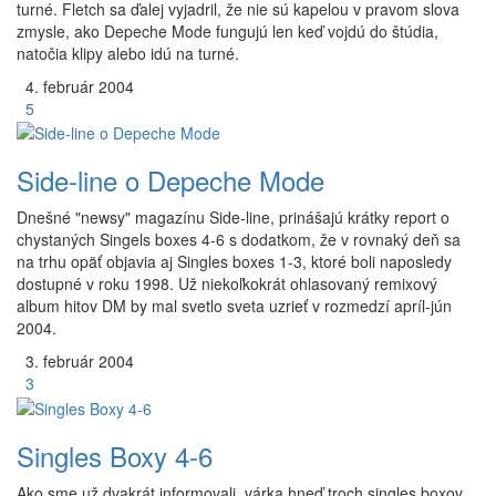
turné. Fletch sa ďalej vyjadril, že nie sú kapelou v pravom slova
zmysle, ako Depeche Mode fungujú len keď vojdú do štúdia,
natočia klipy alebo idú na turné.
4.
február
2004
5
Side-line o Depeche Mode
Dnešné "newsy" magazínu Side-line, prinášajú krátky report o
chystaných Singels boxes 4-6 s dodatkom, že v rovnaký deň sa
na trhu opäť objavia aj Singles boxes 1-3, ktoré boli naposledy
dostupné v roku 1998. Už niekoľkokrát ohlasovaný remixový
album hitov DM by mal svetlo sveta uzrieť v rozmedzí apríl-jún
2004.
3.
február
2004
3
Singles Boxy 4-6
Ako sme už dvakrát informovali, várka hneď troch singles boxov