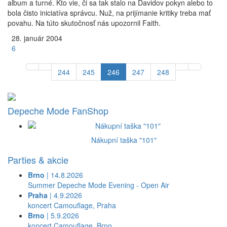
album a turné. Kto vie, či sa tak stalo na Davidov pokyn alebo to
bola čisto iniciatíva správcu. Nuž, na prijímanie kritiky treba mať
povahu. Na túto skutočnosť nás upozornil Faith.
28.
január
2004
6
244
245
246
247
248
Depeche Mode FanShop
Nákupní taška "101"
Parties & akcie
Brno
| 14.8.2026
Summer Depeche Mode Evening - Open Air
Praha
| 4.9.2026
koncert Camouflage, Praha
Brno
| 5.9.2026
koncert Camouflage, Brno