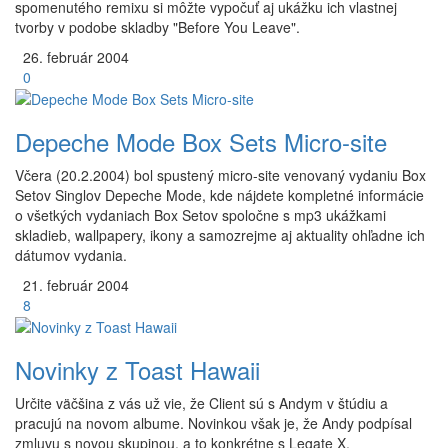
spomenutého remixu si môžte vypočuť aj ukážku ich vlastnej
tvorby v podobe skladby "Before You Leave".
26.
február
2004
0
Depeche Mode Box Sets Micro-site
Včera (20.2.2004) bol spustený micro-site venovaný vydaniu Box
Setov Singlov Depeche Mode, kde nájdete kompletné informácie
o všetkých vydaniach Box Setov spoločne s mp3 ukážkami
skladieb, wallpapery, ikony a samozrejme aj aktuality ohľadne ich
dátumov vydania.
21.
február
2004
8
Novinky z Toast Hawaii
Určite väčšina z vás už vie, že Client sú s Andym v štúdiu a
pracujú na novom albume. Novinkou však je, že Andy podpísal
zmluvu s novou skupinou, a to konkrétne s Legate X.