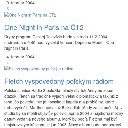
9.
február
2004
3
One Night in Paris na ČT2
Dryhý program Českej Televízie bude v stredu 11.2.2004
nadránom o 0:40 hod. vysielať koncert Depeche Mode - One
Night in Paris.
4.
február
2004
4
Fletch vyspovedaný poľským rádiom
Poľská stanica Radio 3 položila minulý štvrtok Andymu zopár
otázok. Fletch sa tradične vyjadril veľmi diplomaticky a tak nič z
toho, čo povedal, nie je novinkou: kapela má problémy, ktoré
treba vyriešiť, Martin napísal už 5 skladieb (Andy zatiaľ počul 3), v
štúdiu by sa mohli objaviť v polovici apríla 2004 a najskorší možný
dátum vydania nového albumu, ktorý by podľa Fletcha mal byť
majstrovským kúskom, je jún 2005. Nový album bude podporený