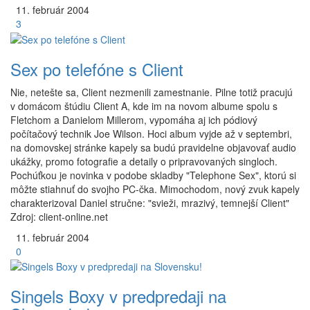
11.
február
2004
3
Sex po telefóne s Client
Nie, netešte sa, Client nezmenili zamestnanie. Pilne totiž pracujú
v domácom štúdiu Client A, kde im na novom albume spolu s
Fletchom a Danielom Millerom, vypomáha aj ich pódiový
počítačový technik Joe Wilson. Hoci album vyjde až v septembri,
na domovskej stránke kapely sa budú pravidelne objavovať audio
ukážky, promo fotografie a detaily o pripravovaných singloch.
Pochúťkou je novinka v podobe skladby "Telephone Sex", ktorú si
môžte stiahnuť do svojho PC-čka. Mimochodom, nový zvuk kapely
charakterizoval Daniel stručne: "svieži, mrazivý, temnejší Client"
Zdroj: client-online.net
11.
február
2004
0
Singels Boxy v predpredaji na