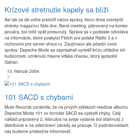
Krízové stretnutie kapely sa blíži
Asi tak sa dá voľne preložiť názov správy, ktorú dnes zverejnili
stránky magazínu Side-line. Band meeting, plánovaný na koniec
januára, bol totiž opäť presunutý. Správa sa v podstate odvoláva
na informácie, ktoré poskytol Fletch pre polské Rádio 3 a v
rozhovore pre server shout.ru. Zaujímavo ale pôsobí úvod
správy: Depeche Mode sa zaprisahali vyriešiť krízu ohľadne ich
budúcnosti, vzniknutú hlavne vďaka chaosu, ktorý spôsobil
Gahan.
13.
február
2004
7
101 SACD s chybami
Mute Records oznámila, že na prvých výliskoch reedície albumu
Depeche Mode 101 vo formáte SACD sa vyskytli chyby. Celý
náklad pripravený 2. februára na svoje vydanie bol stiahnutý z
distribúcie a na odstránení závady sa pracuje. O podrobnostiach
vás budeme priebežne informovať.