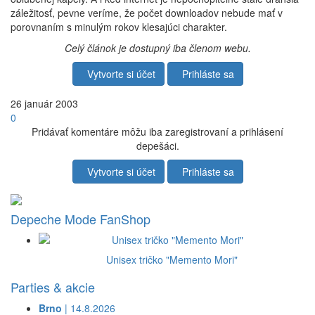
záležitosť, pevne veríme, že počet downloadov nebude mať v
porovnaním s minulým rokov klesajúci charakter.
Celý článok je dostupný iba členom webu.
Vytvorte si účet
Prihláste sa
26
január
2003
0
Pridávať komentáre môžu iba zaregistrovaní a prihlásení
depešáci.
Vytvorte si účet
Prihláste sa
Depeche Mode FanShop
Unisex tričko "Memento Mori"
Parties & akcie
Brno
| 14.8.2026