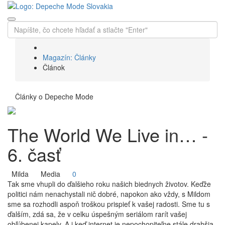
Magazín: Články
Článok
Články o Depeche Mode
The World We Live in… ­
6. časť
Milda
Media
0
Tak sme vhupli do ďalšieho roku našich biednych životov. Keďže
politici nám nenachystali nič dobré, napokon ako vždy, s Mildom
sme sa rozhodli aspoň troškou prispieť k vašej radosti. Sme tu s
ďalším, zdá sa, že v celku úspešným seriálom rarít vašej
obľúbenej kapely. A i keď internet je nepochopiteľne stále drahšia