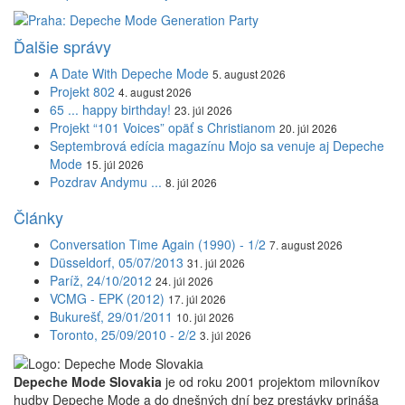
Ďalšie správy
A Date With Depeche Mode
5. august 2026
Projekt 802
4. august 2026
65 ... happy birthday!
23. júl 2026
Projekt “101 Voices” opäť s Christianom
20. júl 2026
Septembrová edícia magazínu Mojo sa venuje aj Depeche
Mode
15. júl 2026
Pozdrav Andymu ...
8. júl 2026
Články
Conversation Time Again (1990) - 1/2
7. august 2026
Düsseldorf, 05/07/2013
31. júl 2026
Paríž, 24/10/2012
24. júl 2026
VCMG - EPK (2012)
17. júl 2026
Bukurešť, 29/01/2011
10. júl 2026
Toronto, 25/09/2010 - 2/2
3. júl 2026
Depeche Mode Slovakia
je od roku 2001 projektom milovníkov
hudby Depeche Mode a do dnešných dní bez prestávky prináša