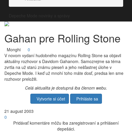
Depeche Mode novinky a správy
Gahan pre Rolling Stone
Monghi
0
V novom vydaní hudobného magazínu Rolling Stone sa objavil
aktuálny rozhovor s Davidom Gahanom. Samozrejme sa téma
zvrtla na už starú známu pieseň a jeho nešťastnej úlohe v
Depeche Mode. I keď už mnohí toho máte dosť, predsa len sme
rozhovor preložili.
Celá aktualita je dostupná iba členom webu.
Vytvorte si účet
Prihláste sa
21
august
2003
0
Pridávať komentáre môžu iba zaregistrovaní a prihlásení
depešáci.