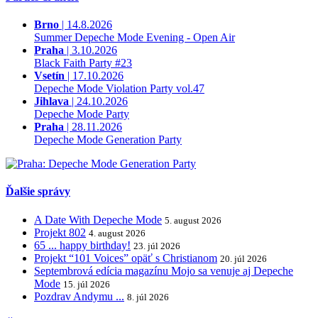
Brno
| 14.8.2026
Summer Depeche Mode Evening - Open Air
Praha
| 3.10.2026
Black Faith Party #23
Vsetín
| 17.10.2026
Depeche Mode Violation Party vol.47
Jihlava
| 24.10.2026
Depeche Mode Party
Praha
| 28.11.2026
Depeche Mode Generation Party
Ďalšie správy
A Date With Depeche Mode
5. august 2026
Projekt 802
4. august 2026
65 ... happy birthday!
23. júl 2026
Projekt “101 Voices” opäť s Christianom
20. júl 2026
Septembrová edícia magazínu Mojo sa venuje aj Depeche
Mode
15. júl 2026
Pozdrav Andymu ...
8. júl 2026