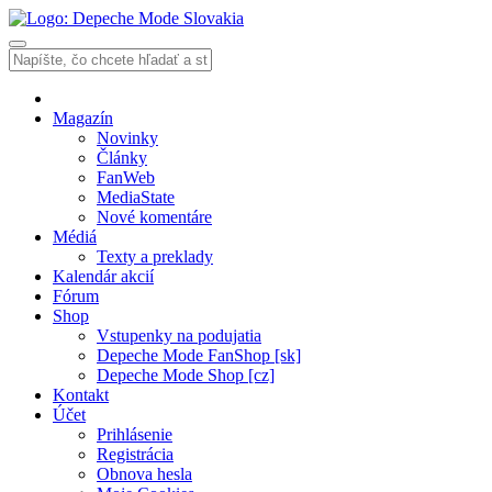
Magazín
Novinky
Články
FanWeb
MediaState
Nové komentáre
Médiá
Texty a preklady
Kalendár akcií
Fórum
Shop
Vstupenky na podujatia
Depeche Mode FanShop [sk]
Depeche Mode Shop [cz]
Kontakt
Účet
Prihlásenie
Registrácia
Obnova hesla