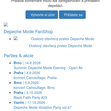
Pridávať komentáre môžu iba zaregistrovaní a prihlásení
depešáci.
Vytvorte si účet
Prihláste sa
Depeche Mode FanShop
Ocelový otevřený prsten Depeche Mode
Parties & akcie
Brno
| 14.8.2026
Summer Depeche Mode Evening - Open Air
Praha
| 4.9.2026
koncert Camouflage, Praha
Brno
| 5.9.2026
koncert Camouflage, Brno
Praha
| 3.10.2026
Black Faith Party #23
Vsetín
| 17.10.2026
Depeche Mode Violation Party vol.47