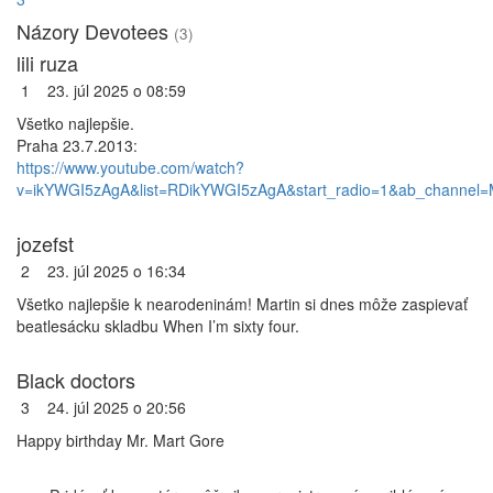
Názory Devotees
(3)
lili ruza
1
23. júl 2025 o 08:59
Všetko najlepšie.
Praha 23.7.2013:
https://www.youtube.com/watch?
v=ikYWGI5zAgA&list=RDikYWGI5zAgA&start_radio=1&ab_channel=
jozefst
2
23. júl 2025 o 16:34
Všetko najlepšie k nearodeninám! Martin si dnes môže zaspievať
beatlesácku skladbu When I’m sixty four.
Black doctors
3
24. júl 2025 o 20:56
Happy birthday Mr. Mart Gore