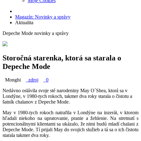
Moje Cookies
Magazín: Novinky a správy
Aktualita
Depeche Mode novinky a správy
Storočná starenka, ktorá sa starala o
Depeche Mode
Monghi
zdroj
0
Nedávno oslávila svoje sté narodeniny May O´Shea, ktorá sa v
Londýne, v 1980-tych rokoch, takmer dva roky starala o čistotu a
šatník chalanov z Depeche Mode.
May v 1980-tych rokoch natrafila v Londýne na inzerát, v ktorom
hľadali niekoho na upratovanie, pranie a žehlenie. Na stretnutí s
potencionálnymi klientami sa ukázalo, že nimi budú mladí chalani z
Depeche Mode. Tí prijali May do svojich služieb a tá sa o ich čistotu
starala takmer dva roky.