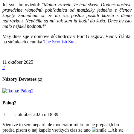
Jej syn Jim uviedol:
"Mama vravela, že boli skvelí. Dodnes dostáva
pravidelne vianočnú pohľadnicu od manželky jedného z členov
kapely. Spomínam si, že mi raz poštou poslali kazetu s demo
nahrávkou. Nepáčila sa mi, tak som ju hodil do koša. Dnes by isto
malo nejakú hodnotu!"
May dnes žije v domove dôchodcov v Port Glasgow. Viac v článku
na stránkach denníka
The Scottish Sun
.
11
október
2025
2
Názory Devotees
(2)
Paloq2
1
11. október 2025 o 18:39
Viem ze to sem nepatri,ale moderator mi to urcite prepaci,lebo
predsa pisem o naj kapele vsetkych cias ze ano
...Ak ste