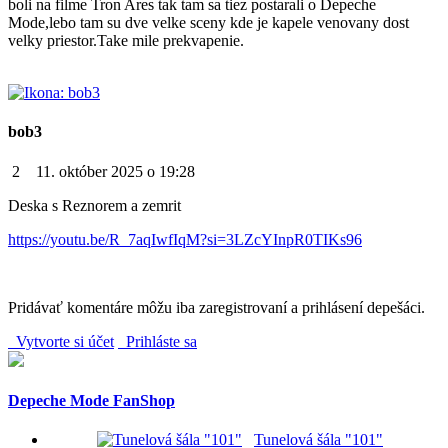
boli na filme Tron Ares tak tam sa tiez postarali o Depeche
Mode,lebo tam su dve velke sceny kde je kapele venovany dost
velky priestor.Take mile prekvapenie.
bob3
2
11. október 2025 o 19:28
Deska s Reznorem a zemrit
https://youtu.be/R_7aqIwfIqM?si=3LZcYInpR0TIKs96
Pridávať komentáre môžu iba zaregistrovaní a prihlásení depešáci.
Vytvorte si účet
Prihláste sa
Depeche Mode FanShop
Tunelová šála "101"