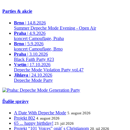
Parties & akcie
Brno
| 14.8.2026
Summer Depeche Mode Evening - Open Air
Praha
| 4.9.2026
koncert Camouflage, Praha
Brno
| 5.9.2026
koncert Camouflage, Brno
Praha
| 3.10.2026
Black Faith Party #23
Vsetín
| 17.10.2026
Depeche Mode Violation Party vol.47
Jihlava
| 24.10.2026
Depeche Mode Party
Ďalšie správy
A Date With Depeche Mode
5. august 2026
Projekt 802
4. august 2026
65 ... happy birthday!
23. júl 2026
Projekt “101 Voices” opäť s Christianom
20. júl 2026