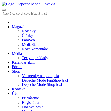
Magazín
Novinky
Články
FanWeb
MediaState
Nové komentáre
Médiá
Texty a preklady
Kalendár akcií
Fórum
Shop
Vstupenky na podujatia
Depeche Mode FanShop [sk]
Depeche Mode Shop [cz]
Kontakt
Účet
Prihlásenie
Registrácia
Obnova hesla