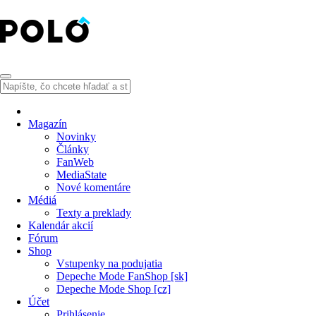
Magazín
Novinky
Články
FanWeb
MediaState
Nové komentáre
Médiá
Texty a preklady
Kalendár akcií
Fórum
Shop
Vstupenky na podujatia
Depeche Mode FanShop [sk]
Depeche Mode Shop [cz]
Účet
Prihlásenie