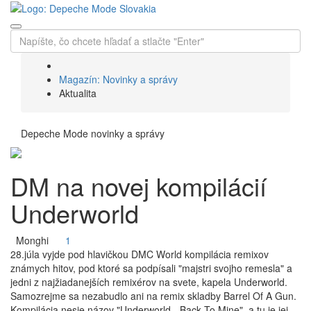
Magazín: Novinky a správy
Aktualita
Depeche Mode novinky a správy
DM na novej kompilácií
Underworld
Monghi
1
28.júla vyjde pod hlavičkou DMC World kompilácia remixov
známych hitov, pod ktoré sa podpísali "majstri svojho remesla" a
jedni z najžiadanejších remixérov na svete, kapela Underworld.
Samozrejme sa nezabudlo ani na remix skladby Barrel Of A Gun.
Kompilácia nesie názov "Underworld - Back To Mine", a tu je jej