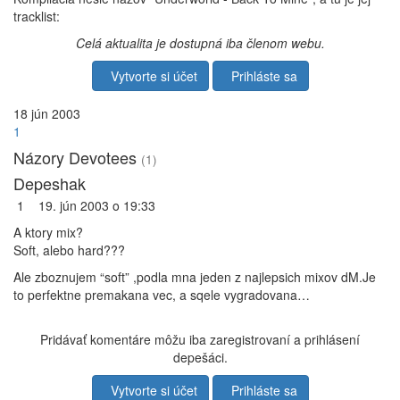
tracklist:
Celá aktualita je dostupná iba členom webu.
Vytvorte si účet
Prihláste sa
18
jún
2003
1
Názory Devotees
(1)
Depeshak
1
19. jún 2003 o 19:33
A ktory mix?
Soft, alebo hard???
Ale zboznujem “soft” ,podla mna jeden z najlepsich mixov dM.Je
to perfektne premakana vec, a sqele vygradovana…
Pridávať komentáre môžu iba zaregistrovaní a prihlásení
depešáci.
Vytvorte si účet
Prihláste sa