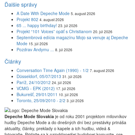
Ďalšie správy
A Date With Depeche Mode
5. august 2026
Projekt 802
4. august 2026
65 ... happy birthday!
23. júl 2026
Projekt “101 Voices” opäť s Christianom
20. júl 2026
Septembrová edícia magazínu Mojo sa venuje aj Depeche
Mode
15. júl 2026
Pozdrav Andymu ...
8. júl 2026
Články
Conversation Time Again (1990) - 1/2
7. august 2026
Düsseldorf, 05/07/2013
31. júl 2026
Paríž, 24/10/2012
24. júl 2026
VCMG - EPK (2012)
17. júl 2026
Bukurešť, 29/01/2011
10. júl 2026
Toronto, 25/09/2010 - 2/2
3. júl 2026
Depeche Mode Slovakia
je od roku 2001 projektom milovníkov
hudby Depeche Mode a do dnešných dní bez prestávky prináša
aktuality, články, preklady o kapele a ich hudbu, videá &
fotografie. Pridajte sa k najoddanejšej hudobnej komunite, pre